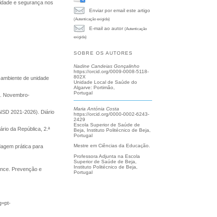
lidade e segurança nos
Enviar por email este artigo
(Autenticação exigida)
E-mail ao autor
(Autenticação
exigida)
SOBRE OS AUTORES
Nadine Candeias Gonçalinho
https://orcid.org/0009-0008-5118-
802X
 ambiente de unidade
Unidade Local de Saúde do
Algarve: Portimão,
Portugal
em. Novembro-
Maria Antónia Costa
NSD 2021-2026). Diário
https://orcid.org/0000-0002-6243-
2429
Escola Superior de Saúde de
rio da República, 2.ª
Beja, Instituto Politécnico de Beja,
Portugal
Mestre em Ciências da Educação.
dagem prática para
Professora Adjunta na Escola
Superior de Saúde de Beja,
Instituto Politécnico de Beja,
iance. Prevenção e
Portugal
g=pt-