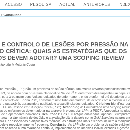
ACESSO
PESQUISA
ACTUAL
ANTERIORES
INDE
>
Gonçalinho
 E CONTROLO DE LESÕES POR PRESSÃO NA
O CRÍTICA: QUAIS AS ESTRATÉGIAS QUE OS
OS DEVEM ADOTAR? UMA SCOPING REVIEW
ho, Maria Antónia Costa
r Pressão (LPP) são um problema de saúde pública, um evento adverso potencialmente ev
(8)
023, de acordo com o Sistema Nacional de Saúde.
O enfermeiro desempenha um papel cen
o, esta área muito sensível aos cuidados de enfermagem, onde o enfermeiro é dotado de gr
e controlo de LPP na PSC, constituem uma linha orientadora, de acordo com a evidência cient
ar a sua
práxis
, garantindo a qualidade e a excelência dos cuidados.
Objetivo:
Identificar es
e LPP na Pessoa em Situação Crítica (PSC).
Metodologia:
Foi realizada uma
Scoping Revi
ias os enfermeiros devem adotar para prevenir e controlar LPP na PSC?”. A pesquisa na p
saúde e operadores booleanos.
Resultados:
Dos 150 artigos analisados, apenas 5 cumpriram 
tacam a alternância de decúbito e a avaliação diária da pele como
Gold Standard
na preven
ra LPP associadas a dispositivos médicos, as estratégias mais eficazes incluem a manipu
 pele e reposicionamento frequente.
Conclusão:
As LPP são um problema de saúde evitável
 baseada numa avaliação contínua, implementação de medidas individualizadas e gestão de