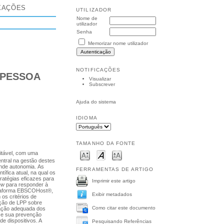
XAÇÕES
UTILIZADOR
Nome de
utilizador
Senha
Memorizar nome utilizador
NOTIFICAÇÕES
 PESSOA
Visualizar
Subscrever
Ajuda do sistema
IDIOMA
TAMANHO DA FONTE
itável, com uma
tral na gestão destes
ande autonomia. As
FERRAMENTAS DE ARTIGO
ífica atual, na qual os
tratégias eficazes para
Imprimir este artigo
ew
para responder à
lataforma EBSCOHost®,
Exibir metadados
os critérios de
ção de LPP sobre
Como citar este documento
lação adequada dos
 e sua prevenção
 dispositivos. A
Pesquisando Referências