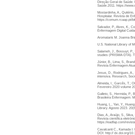
Direção Geral de Saúde. E
Saúde.2011. https://www.
Mostardinha, A., Quitéri
Hospitalar. Revista de En
https://comum.rcaap.
Salvador, P., Alves, K., 
Enfermagem Digital Cuida
Aromataris M. Joanna Brig
U.S. National Library of
Salameh, J., Bossuyt, P., 
studies (PRISMA-DTA). Th
Júnior, B., Lima, S., Bra
Revista Enfermagem Atual
Jesus, D., Rodrigues, A., 
intensiva. Research, Soci
Almeida, I.; Garcês, T.; O
Fevereiro 2020 volume 2
Galleto, S., Hermida, P., B
Brasileira Enfermagem. M
Huang, L., Yan, Y., Huang,
Library. Agosto 2023. 20(
Dias, A., Araújo, S., Sil
Revista científica eletr
https://eadfap.com/revista
Cavalcanti C., Kamada I. 
DOI: http:// dx.doi.org/