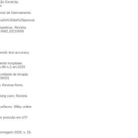
ção Geral da
px
exto de Internamento
a7%c3%a3o%20da%20pessoa%20que%20desenvolve%20%c3%9alcera%20por%20Press%c3
rspetivas. Revista
6-5682.20210058
nostic test accuracy
ente hospitalar.
.98-n.1-art.2029
 unidade de terapia
.39331
ew. Revista Rene.
ursing care. Revista
surfaces. Wiley online
por pressão em UTI
fermagem 2020, v. 29.