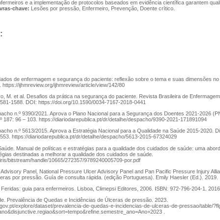
fermeiros e a implementação de protocolos baseados em evidência científica garantem qua
vras-chave:
Lesões por pressão, Enfermeiro, Prevenção, Doente crítico.
:
dados de enfermagem e segurança do paciente: reflexão sobre o tema e suas dimensões no
. https://ijhmreview.org/ijhmreview/article/view/142/80
ro, M. et al. Desafios da prática na segurança do paciente. Revista Brasileira de Enfermag
581-1588. DOI: https://doi.org/10.1590/0034-7167-2018-0441
pacho n.º 9390/2021. Aprova o Plano Nacional para a Segurança dos Doentes 2021-2026 (P
n.º 187: 96 – 103. https://diariodarepublica.pt/dr/detalhe/despacho/9390-2021-171891094
acho n.º 5613/2015. Aprova a Estratégia Nacional para a Qualidade na Saúde 2015-2020. Diá
3553. https://diariodarepublica.pt/dr/detalhe/despacho/5613-2015-67324029
aúde. Manual de políticas e estratégias para a qualidade dos cuidados de saúde: uma abor
atégias destinadas a melhorar a qualidade dos cuidados de saúde.
/iris/bitstream/handle/10665/272357/9789240005709-por.pdf
dvisory Panel, National Pressure Ulcer Advisory Panel and Pan Pacific Pressure Injury All
ceras por pressão. Guía de consulta rápida. (edição Portuguesa). Emily Haesler (Ed.). 2019.
Feridas: guia para enfermeiros. Lisboa, Climepsi Editores, 2006. ISBN: 972-796-204-1. 2016
e. Prevalência de Quedas e Incidências de Úlceras de pressão. 2023.
.gov.pt/explore/dataset/prevalencia-de-quedas-e-incidencias-de-ulceras-de-pressao/table/?fl
_ano&disjunctive.regiao&sort=tempo&refine.semestre_ano=Ano+2023 .