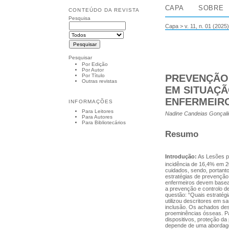
CAPA
SOBRE
CONTEÚDO DA REVISTA
Pesquisa
Capa
>
v. 11, n. 01 (2025)
Pesquisar
Por Edição
Por Autor
PREVENÇÃO
Por Título
Outras revistas
EM SITUAÇÃ
ENFERMEIR
INFORMAÇÕES
Para Leitores
Nadine Candeias Gonçalin
Para Autores
Para Bibliotecários
Resumo
Introdução:
As Lesões po
incidência de 16,4% em 2
cuidados, sendo, portant
estratégias de prevenção 
enfermeiros devem base
a prevenção e controlo d
questão: “Quais estratég
utilizou descritores em 
inclusão. Os achados des
proeminências ósseas. Pa
dispositivos, proteção da
depende de uma abordagem