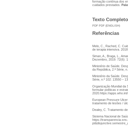
formação contínua dos en
cuidados prestados.
Pala
Texto Completo
PDF
PDF (ENGLISH)
Referências
Melo, C., Rached, C. Cui
de terapia intensiva. 2018
Siman, A., Braga, L., Ama
Dezembro, 2019. 72(6): 1
Ministério de Saúde. Des
da República, 2.ª Série, 
Ministério da Saúde. Desp
Série, n.º 102: 13550 – 1
Organização Mundial da S
formular políticas e estr
2020.https://apps.who.int
European Pressure Ulcer A
tratamento de lesões / úl
Dealey, C. Tratamento de 
Sistema Nacional de Saúd
https://transparencia.sns
pt&disjunctive.semestre