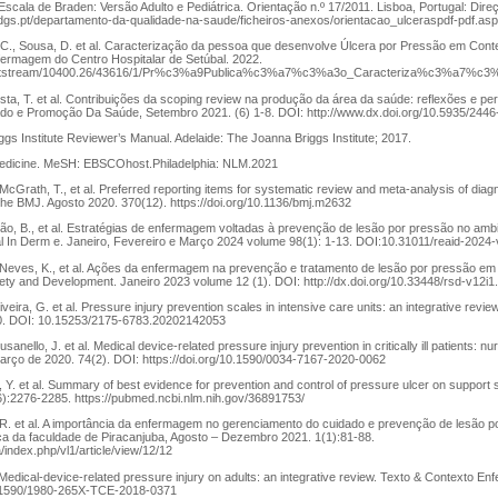
scala de Braden: Versão Adulto e Pediátrica. Orientação n.º 17/2011. Lisboa, Portugal: Dire
dgs.pt/departamento-da-qualidade-na-saude/ficheiros-anexos/orientacao_ulceraspdf-pdf.as
o, C., Sousa, D. et al. Caracterização da pessoa que desenvolve Úlcera por Pressão em Cont
fermagem do Centro Hospitalar de Setúbal. 2022.
pt/bitstream/10400.26/43616/1/Pr%c3%a9Publica%c3%a7%c3%a3o_Caracteriza%c3%
Costa, T. et al. Contribuições da scoping review na produção da área da saúde: reflexões e pe
do e Promoção Da Saúde, Setembro 2021. (6) 1-8. DOI: http://www.dx.doi.org/10.5935/244
gs Institute Reviewer’s Manual. Adelaide: The Joanna Briggs Institute; 2017.
 Medicine. MeSH: EBSCOhost.Philadelphia: NLM.2021
McGrath, T., et al. Preferred reporting items for systematic review and meta-analysis of diag
e BMJ. Agosto 2020. 370(12). https://doi.org/10.1136/bmj.m2632
ndão, B., et al. Estratégias de enfermagem voltadas à prevenção de lesão por pressão no ambi
 In Derm e. Janeiro, Fevereiro e Março 2024 volume 98(1): 1-13. DOI:10.31011/reaid-2024-v
Neves, K., et al. Ações da enfermagem na prevenção e tratamento de lesão por pressão em
ety and Development. Janeiro 2023 volume 12 (1). DOI: http://dx.doi.org/10.33448/rsd-v12i1
liveira, G. et al. Pressure injury prevention scales in intensive care units: an integrative revi
0. DOI: 10.15253/2175-6783.20202142053
usanello, J. et al. Medical device-related pressure injury prevention in critically ill patients: n
arço de 2020. 74(2). DOI: https://doi.org/10.1590/0034-7167-2020-0062
 Y. et al. Summary of best evidence for prevention and control of pressure ulcer on support 
6):2276-2285. https://pubmed.ncbi.nlm.nih.gov/36891753/
va, R. et al. A importância da enfermagem no gerenciamento do cuidado e prevenção de lesão 
ónica da faculdade de Piracanjuba, Agosto – Dezembro 2021. 1(1):81-88.
/index.php/vl1/article/view/12/12
Medical-device-related pressure injury on adults: an integrative review. Texto & Contexto En
10.1590/1980-265X-TCE-2018-0371