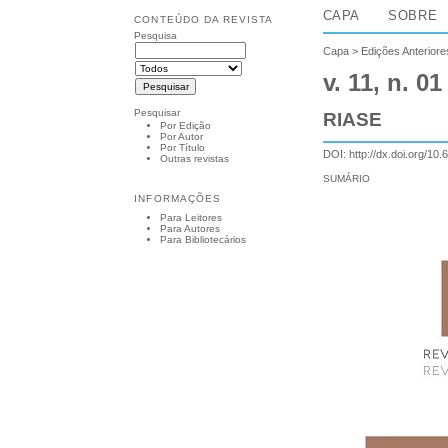
CAPA
SOBRE
CONTEÚDO DA REVISTA
Pesquisa
Capa
>
Edições Anteriore
v. 11, n. 01
Pesquisar
RIASE
Por Edição
Por Autor
Por Título
DOI:
http://dx.doi.org/10.
Outras revistas
SUMÁRIO
INFORMAÇÕES
Para Leitores
Para Autores
Para Bibliotecários