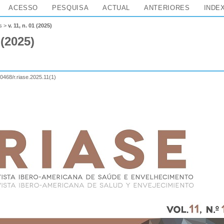
ACESSO
PESQUISA
ACTUAL
ANTERIORES
INDE
s
>
v. 11, n. 01 (2025)
 (2025)
60468/r.riase.2025.11(1)