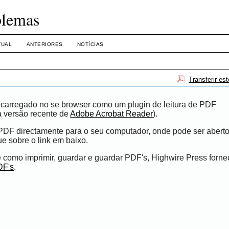
blemas
TUAL
ANTERIORES
NOTÍCIAS
Transferir es
r carregado no se browser como um plugin de leitura de PDF
a versão recente de
Adobe Acrobat Reader
).
ro PDF directamente para o seu computador, onde pode ser abert
que sobre o link em baixo.
 como imprimir, guardar e guardar PDF's, Highwire Press forn
DF's
.