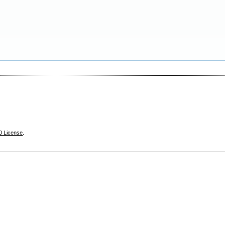
0 License
.