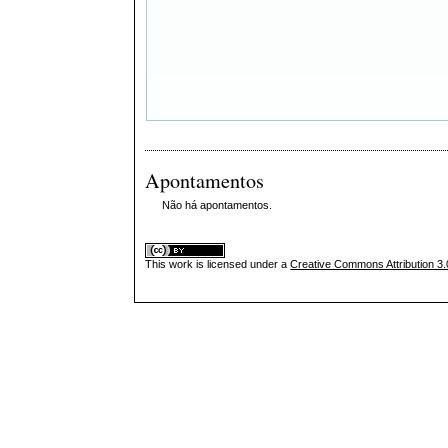
Apontamentos
Não há apontamentos.
This
work
is licensed under a
Creative Commons Attribution 3.