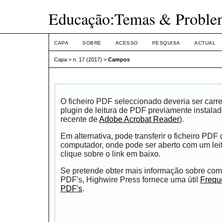
Educação:Temas & Proble
CAPA
SOBRE
ACESSO
PESQUISA
ACTUAL
Capa
>
n. 17 (2017)
>
Campos
O ficheiro PDF seleccionado deveria ser car
plugin de leitura de PDF previamente instala
recente de
Adobe Acrobat Reader
).
Em alternativa, pode transferir o ficheiro PDF
computador, onde pode ser aberto com um leito
clique sobre o link em baixo.
Se pretende obter mais informação sobre como
PDF's, Highwire Press fornece uma útil
Frequ
PDF's
.