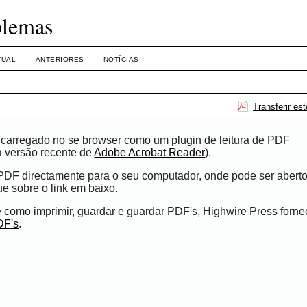
blemas
TUAL
ANTERIORES
NOTÍCIAS
Transferir es
r carregado no se browser como um plugin de leitura de PDF
a versão recente de
Adobe Acrobat Reader
).
ro PDF directamente para o seu computador, onde pode ser abert
que sobre o link em baixo.
 como imprimir, guardar e guardar PDF's, Highwire Press forn
DF's
.