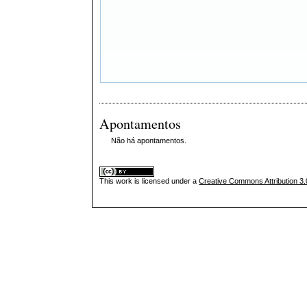
Apontamentos
Não há apontamentos.
This
work
is licensed under a
Creative Commons Attribution 3.