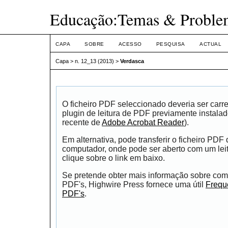
Educação:Temas & Proble
CAPA
SOBRE
ACESSO
PESQUISA
ACTUAL
Capa
>
n. 12_13 (2013)
>
Verdasca
O ficheiro PDF seleccionado deveria ser car
plugin de leitura de PDF previamente instala
recente de
Adobe Acrobat Reader
).
Em alternativa, pode transferir o ficheiro PDF
computador, onde pode ser aberto com um leito
clique sobre o link em baixo.
Se pretende obter mais informação sobre como
PDF's, Highwire Press fornece uma útil
Frequ
PDF's
.