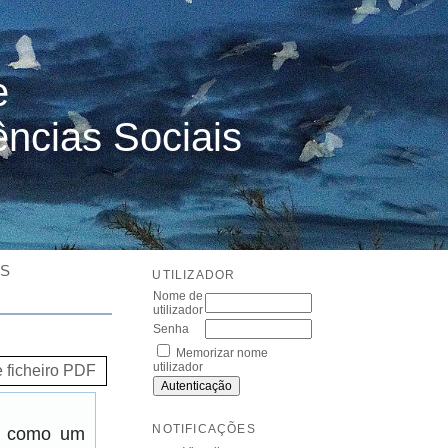
e
ências Sociais
ES
UTILIZADOR
Nome de
utilizador
Senha
Memorizar nome
utilizador
e ficheiro PDF
NOTIFICAÇÕES
er como um