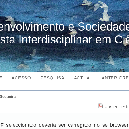
nvolvimento e Sociedad
sta Interdisciplinar em Ci
E
ACESSO
PESQUISA
ACTUAL
ANTERIOR
Sequeira
Transferir est
DF seleccionado deveria ser carregado no se brows