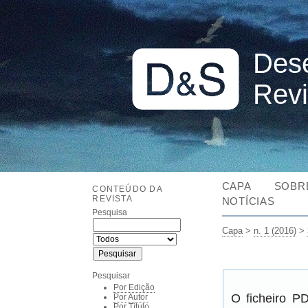
Dese
Revi
CAPA
SOBR
CONTEÚDO DA
REVISTA
NOTÍCIAS
Pesquisa
Capa
>
n. 1 (2016)
>
Pesquisar
Por Edição
O ficheiro P
Por Autor
Por Título