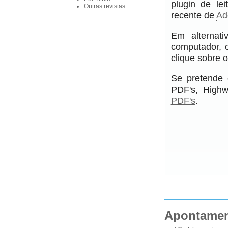
plugin de le
Outras revistas
recente de
Ad
Em alternati
computador, 
clique sobre o
Se pretende 
PDF's, Highw
PDF's
.
Apontame