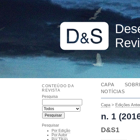
Dese
Revi
CAPA
SOBR
CONTEÚDO DA
REVISTA
NOTÍCIAS
Pesquisa
Capa
>
Edições Anter
n. 1 (201
Pesquisar
D&S1
Por Edição
Por Autor
Por Título