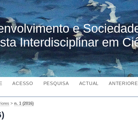
nvolvimento e Sociedad
sta Interdisciplinar em Ci
E
ACESSO
PESQUISA
ACTUAL
ANTERIOR
iores
>
n. 1 (2016)
6)