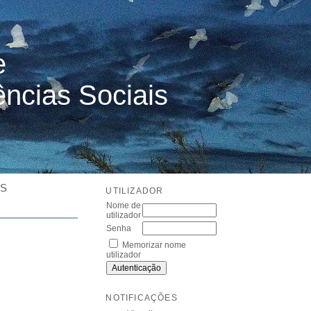
e
ências Sociais
ES
UTILIZADOR
Nome de
utilizador
Senha
Memorizar nome
utilizador
NOTIFICAÇÕES