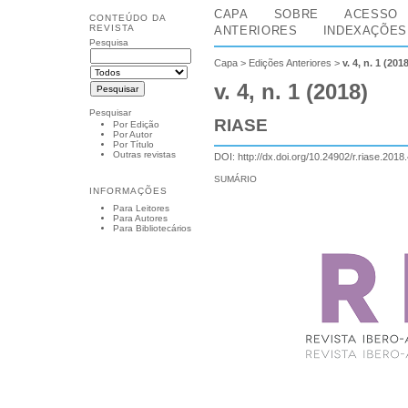
CAPA
SOBRE
ACESSO
CONTEÚDO DA
REVISTA
ANTERIORES
INDEXAÇÕES
Pesquisa
Capa
>
Edições Anteriores
>
v. 4, n. 1 (201
v. 4, n. 1 (2018)
Pesquisar
RIASE
Por Edição
Por Autor
Por Título
Outras revistas
DOI:
http://dx.doi.org/10.24902/r.riase.2018
SUMÁRIO
INFORMAÇÕES
Para Leitores
Para Autores
Para Bibliotecários