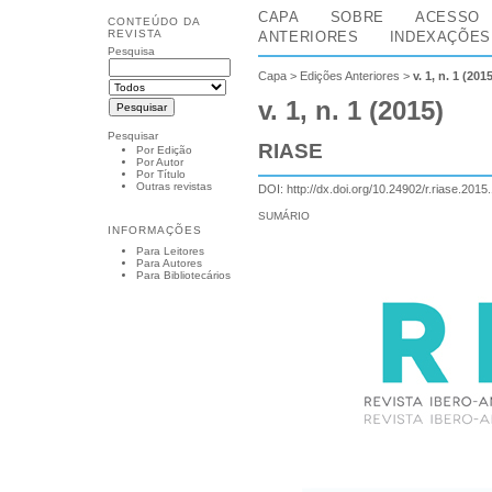
CAPA
SOBRE
ACESSO
CONTEÚDO DA
REVISTA
ANTERIORES
INDEXAÇÕES
Pesquisa
Capa
>
Edições Anteriores
>
v. 1, n. 1 (201
v. 1, n. 1 (2015)
Pesquisar
RIASE
Por Edição
Por Autor
Por Título
Outras revistas
DOI:
http://dx.doi.org/10.24902/r.riase.2015
SUMÁRIO
INFORMAÇÕES
Para Leitores
Para Autores
Para Bibliotecários