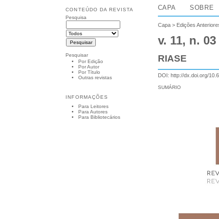
CAPA
SOBRE
CONTEÚDO DA REVISTA
Pesquisa
Capa
>
Edições Anteriore
v. 11, n. 03
Pesquisar
RIASE
Por Edição
Por Autor
Por Título
DOI:
http://dx.doi.org/10.
Outras revistas
SUMÁRIO
INFORMAÇÕES
Para Leitores
Para Autores
Para Bibliotecários