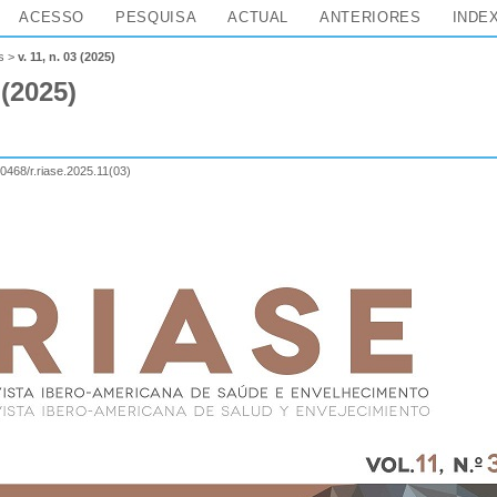
ACESSO
PESQUISA
ACTUAL
ANTERIORES
INDE
s
>
v. 11, n. 03 (2025)
 (2025)
60468/r.riase.2025.11(03)