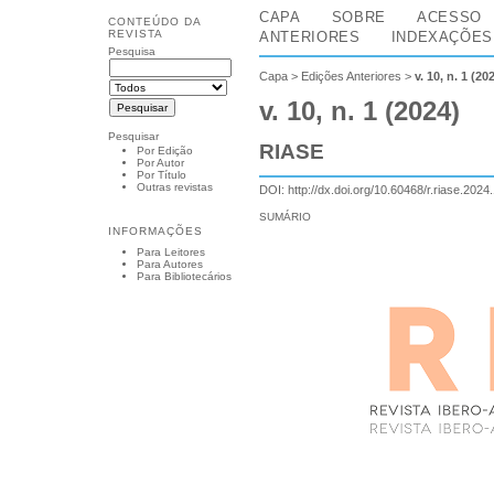
CAPA
SOBRE
ACESSO
CONTEÚDO DA
REVISTA
ANTERIORES
INDEXAÇÕES
Pesquisa
Capa
>
Edições Anteriores
>
v. 10, n. 1 (20
v. 10, n. 1 (2024)
Pesquisar
RIASE
Por Edição
Por Autor
Por Título
Outras revistas
DOI:
http://dx.doi.org/10.60468/r.riase.2024
SUMÁRIO
INFORMAÇÕES
Para Leitores
Para Autores
Para Bibliotecários