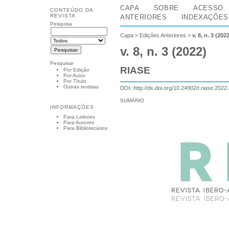
CAPA
SOBRE
ACESSO
CONTEÚDO DA
REVISTA
ANTERIORES
INDEXAÇÕES
Pesquisa
Capa
>
Edições Anteriores
>
v. 8, n. 3 (202
v. 8, n. 3 (2022)
Pesquisar
RIASE
Por Edição
Por Autor
Por Título
Outras revistas
DOI:
http://dx.doi.org/10.24902/r.riase.2022
SUMÁRIO
INFORMAÇÕES
Para Leitores
Para Autores
Para Bibliotecários