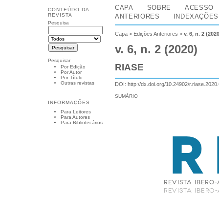
CAPA
SOBRE
ACESSO
CONTEÚDO DA
REVISTA
ANTERIORES
INDEXAÇÕES
Pesquisa
Capa
>
Edições Anteriores
>
v. 6, n. 2 (202
v. 6, n. 2 (2020)
Pesquisar
RIASE
Por Edição
Por Autor
Por Título
Outras revistas
DOI:
http://dx.doi.org/10.24902/r.riase.2020
SUMÁRIO
INFORMAÇÕES
Para Leitores
Para Autores
Para Bibliotecários