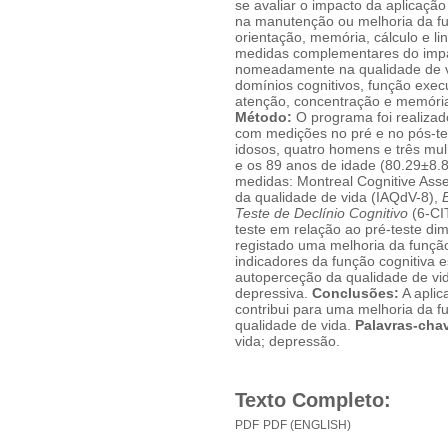
se avaliar o impacto da aplicaç
na manutenção ou melhoria da fun
orientação, memória, cálculo e l
medidas complementares do impa
nomeadamente na qualidade de vi
domínios cognitivos, função exec
atenção, concentração e memória
Método:
O programa foi realiza
com medições no pré e no pós-tes
idosos, quatro homens e três mu
e os 89 anos de idade (80.29±8.
medidas: Montreal Cognitive Ass
da qualidade de vida (IAQdV-8),
Teste de Declínio Cognitivo
(6-CI
teste em relação ao pré-teste dim
registado uma melhoria da função
indicadores da função cognitiva 
autoperceção da qualidade de vi
depressiva.
Conclusões:
A aplic
contribui para uma melhoria da 
qualidade de vida.
Palavras-cha
vida; depressão.
Texto Completo:
PDF
PDF (ENGLISH)