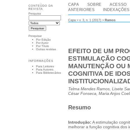
CAPA
SOBRE
ACESSO
CONTEÚDO DA
REVISTA
ANTERIORES
INDEXAÇÕES
Pesquisa
Capa
>
v. 3, n. 1 (2017)
>
Ramos
Pesquisar
Por Edição
Por Autor
Por Título
EFEITO DE UM PR
Outras revistas
ESTIMULAÇÃO COG
INFORMAÇÕES
MANUTENÇÃO OU 
Para Leitores
Para Autores
COGNITIVA DE IDO
Para Bibliotecários
INSTITUCIONALIZA
Telma Mendes Ramos, Lisete San
César Fonseca, Maria Anjos Coel
Resumo
Introdução:
A estimulação cogni
melhorar a função cognitiva dos 