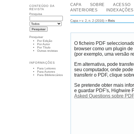
CAPA
SOBRE
ACESSO
CONTEÚDO DA
REVISTA
ANTERIORES
INDEXAÇÕES
Pesquisa
Capa
>
v. 2, n. 2 (2016)
>
Reis
Pesquisar
Por Edição
O ficheiro PDF seleccionado
Por Autor
Por Título
browser como um plugin de 
Outras revistas
(por exemplo, uma versão r
INFORMAÇÕES
Em alternativa, pode transfe
Para Leitores
seu computador, onde pode 
Para Autores
transferir o PDF, clique sobr
Para Bibliotecários
Se pretende obter mais info
e guardar PDF's, Highwire P
Asked Questions sobre PDF