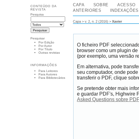
CAPA
SOBRE
ACESSO
CONTEÚDO DA
REVISTA
ANTERIORES
INDEXAÇÕES
Pesquisa
Capa
>
v. 2, n. 2 (2016)
>
Xavier
Pesquisar
Por Edição
O ficheiro PDF seleccionado
Por Autor
Por Título
browser como um plugin de 
Outras revistas
(por exemplo, uma versão r
INFORMAÇÕES
Em alternativa, pode transfe
Para Leitores
seu computador, onde pode 
Para Autores
transferir o PDF, clique sobr
Para Bibliotecários
Se pretende obter mais info
e guardar PDF's, Highwire P
Asked Questions sobre PDF