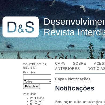
Desenvolvimen
Revista Interd
CAPA
SOBRE
ACES
CONTEÚDO DA
REVISTA
ANTERIORES
NOTÍCIA
Pesquisa
Capa
>
Notificações
Notificações
Pesquisar
Por Edição
Por Autor
Esta página exibe actualizações 
Por Título