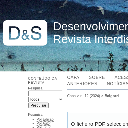
Desenvolvimen
Revista Interd
CAPA
SOBRE
ACES
CONTEÚDO DA
REVISTA
ANTERIORES
NOTÍCIA
Pesquisa
Capa
>
n. 12 (2024)
>
Baigorri
Pesquisar
Por Edição
O ficheiro PDF seleccio
Por Autor
Por Título