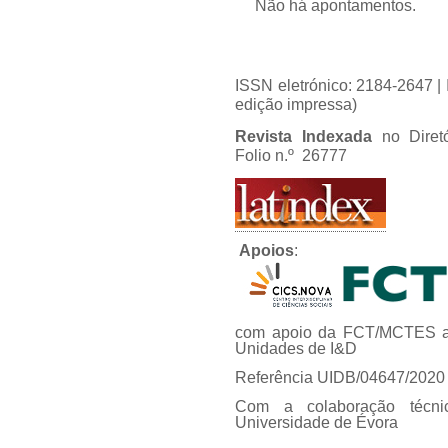
Não há apontamentos.
ISSN eletrónico: 2184-2647 
edição impressa)
Revista Indexada
no Diret
Folio n.º 26777
Apoios
:
com apoio da FCT/MCTES at
Unidades de I&D
Referência UIDB/04647/2020
Com a colaboração técni
Universidade de Évora