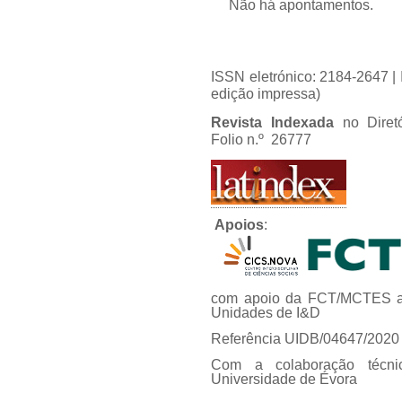
Não há apontamentos.
ISSN eletrónico: 2184-2647 
edição impressa)
Revista Indexada
no Diret
Folio n.º 26777
Apoios
:
com apoio da FCT/MCTES at
Unidades de I&D
Referência UIDB/04647/2020
Com a colaboração técni
Universidade de Évora