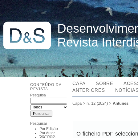
Desenvolvimen
Revista Interd
CAPA
SOBRE
ACES
CONTEÚDO DA
REVISTA
ANTERIORES
NOTÍCIA
Pesquisa
Capa
>
n. 12 (2024)
>
Antunes
Pesquisar
Por Edição
O ficheiro PDF seleccio
Por Autor
Por Título