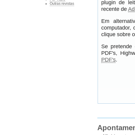
plugin de le
Outras revistas
recente de
Ad
Em alternati
computador, 
clique sobre o
Se pretende 
PDF's, Highw
PDF's
.
Apontame