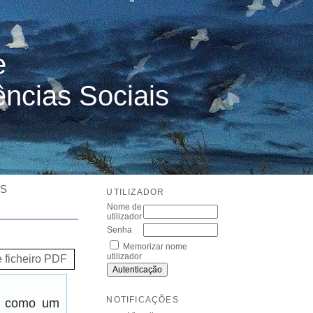
e
ências Sociais
ES
UTILIZADOR
Nome de
utilizador
Senha
Memorizar nome
utilizador
e ficheiro PDF
NOTIFICAÇÕES
er como um