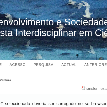
nvolvimento e Sociedad
sta Interdisciplinar em Ci
E
ACESSO
PESQUISA
ACTUAL
ANTERIOR
Ventura
Transferir est
DF seleccionado deveria ser carregado no se brows