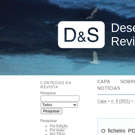
Dese
Revi
CAPA
SOBR
CONTEÚDO DA
REVISTA
NOTÍCIAS
Pesquisa
Capa
>
n. 9 (2021)
>
Pesquisar
Por Edição
O ficheiro P
Por Autor
Por Título