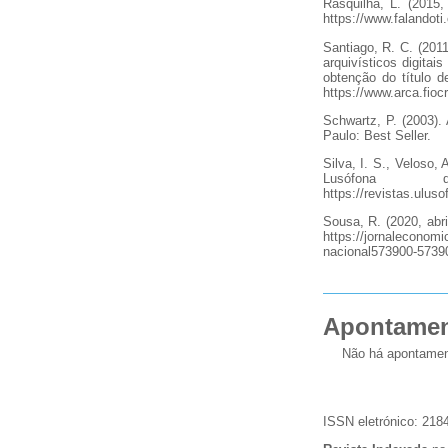
Rasquilha, L. (2015
https://www.falandot
Santiago, R. C. (201
arquivísticos digita
obtenção do título 
https://www.arca.fioc
Schwartz, P. (2003).
Paulo: Best Seller.
Silva, I. S., Veloso,
Lusófona
https://revistas.ulus
Sousa, R. (2020, abr
https://jornaleconomi
nacional573900-5739
Apontame
Não há apontamen
ISSN eletrónico: 218