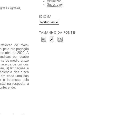
Visualizar
Subscrever
gues Figueira,
IDIOMA
TAMANHO DA FONTE
reflexão de inves-
a pela pro-pagação
de abril de 2020. A
endidas por quatro
onte de médio prazo
ão acerca de um dos
o, ii) limitações e
ficiência das cinco
as em cada uma das
r o interesse pela
ação na resposta a
ontecendo.