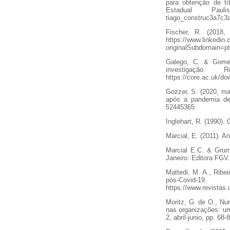
para obtenção de tí
Estadual Paulist
tiago_construc3a7c3a
Fischer, R. (2018
https://www.linkedin
originalSubdomain=pt
Galego, C. & Gomes
investigação
https://core.ac.uk/d
Gozzer, S. (2020, ma
após a pandemia de 
52445365
Inglehart, R. (1990). 
Marcial, E. (2011). An
Marcial E.C. & Grum
Janeiro: Editora FGV.
Mattedi, M. A., Ribei
pós-Covid-
https://www.revistas
Moritz, G. de O., Nu
nas organizações: um
2, abril-junio, pp. 6