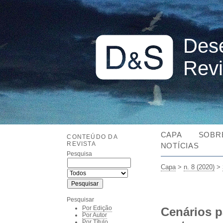
Dese
Revi
CAPA
SOBR
CONTEÚDO DA
REVISTA
NOTÍCIAS
Pesquisa
Capa
>
n. 8 (2020)
>
Pesquisar
Por Edição
Cenários p
Por Autor
Por Título