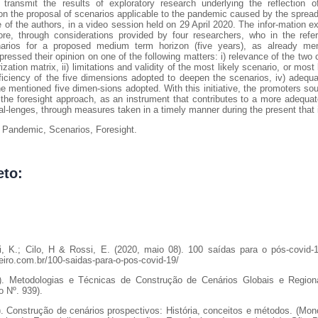
 transmit the results of exploratory research underlying the reflection 
the proposal of scenarios applicable to the pandemic caused by the spread
of the authors, in a video session held on 29 April 2020. The infor-mation ex
ore, through considerations provided by four researchers, who in the refe
rios for a proposed medium term horizon (five years), as already men
ressed their opinion on one of the following matters: i) relevance of the two cr
zation matrix, ii) limitations and validity of the most likely scenario, or most
sufficiency of the five dimensions adopted to deepen the scenarios, iv) adequ
he mentioned five dimen-sions adopted. With this initiative, the promoters sou
f the foresight approach, as an instrument that contributes to a more adequat
al-lenges, through measures taken in a timely manner during the present that 
 Pandemic, Scenarios, Foresight.
eto:
nti, K.; Cilo, H & Rossi, E. (2020, maio 08). 100 saídas para o pós-covid
eiro.com.br/100-saidas-para-o-pos-covid-19/
). Metodologias e Técnicas de Construção de Cenários Globais e Regiona
 Nº. 939).
). Construção de cenários prospectivos: História, conceitos e métodos. (Mon