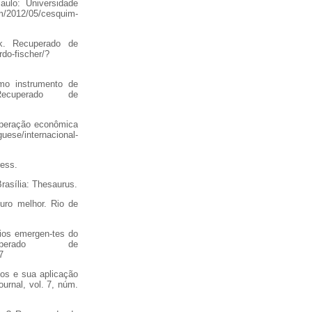
aulo: Universidade
012/05/cesquim-
k. Recuperado de
do-fischer/?
mo instrumento de
ecuperado de
cuperação econômica
se/internacional-
ress.
Brasília: Thesaurus.
uro melhor. Rio de
rios emergen-tes do
perado de
7
ios e sua aplicação
rnal, vol. 7, núm.