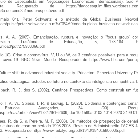
tulo de Especialista em Negociações Econômicas Internacionais). São P
a. Recuperado de https://tiagocesquim.files.wordpress.com/2
3o-de-cenc3a1rios-prospectivos.pdf
, maio 04). Peter Schwartz e o método da Global Business Networ
.com/pulse/peter-schwartz-e-o-m%C3%A9todo-da-global-business-network-ricar
, A. A. (2005). Emancipação, ruptura e inovação: o “focus group” co
. Revista Lusófona de Educação, 5, 173-184. R
ownload/pdf/275933066.pdf
io 10). Crise e coronavírus: V, U ou W, os 3 cenários possíveis para a re
covid-19. BBC News Mundo. Recuperado de https://www.bbc.com/portugue
Culture shift in advanced industrial socie-ty. Princeton: Princeton University P
álise estratégica: estudos de futuro no contexto da inteligência competitiva. 
bach, R. J. dos S. (2002). Cenários Prospectivos. Como construir um fut
ro, I. A. W., Spiess, I. R. & Ludwig, L. (2020). Epidemia e contenção: cená
19. Estudos Avançados, 34 (99). Recu
.usp.br/eav/article/view/173429/162609, doi:10.1590/s0103-4014.2020.3499.01
nes, R. da S. & Pereira. M. F. (2008). Os métodos de prospecção de cenár
 estudo de caso no período 1998-2008. Revista de Administração FACES Jou
8-83. Recuperado de https://www.redalyc.org/pdf/1940/194016906005.pdf