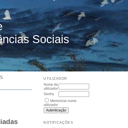
e
ências Sociais
ES
UTILIZADOR
Nome de
utilizador
Senha
Memorizar nome
utilizador
ciadas
NOTIFICAÇÕES