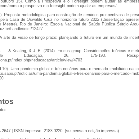
, outubro 15). Como a Prospetiva e o Foresight podem ajudar as empre
i.com/como-a-prospetiva-e-o-foresight-podem-ajudar-as-empresas/
1). Proposta metodológica para construção de cenários prospectivos de pre
is pela Casa de Oswaldo Cruz no horizonte futuro 2022 (Dissertação apres
de Mestre). Rio de Janeiro: Escola Nacional de Saúde Pública Sérgio Aro
ruz.br/handle/icict/12427
 A arte da visão de longo prazo: planejando o futuro em um mundo de incer
 A. L. & Keating, & J. B. (2014). Fo-cus group: Considerações teóricas e met
 de Educação, 26, 175-190. Recup
ofona.pt/index.php/rleducacao/article/view/4703
il 10). Uma pandemia global e três cenários para o mercado imobiliário naci
co.sapo.pt/noticias/uma-pandemia-global-e-tres-cenarios-para-o-mercado-imobil
00
ntos
tos.
4-2647 | ISSN impresso: 2183-9220 (suspensa a edição impressa)