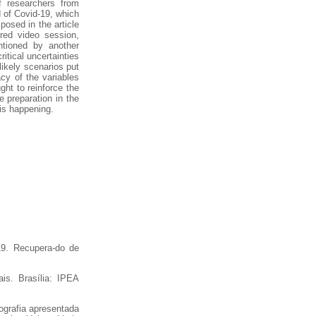
of researchers from
 of Covid-19, which
posed in the article
rred video session,
tioned by another
itical uncertainties
 likely scenarios put
acy of the variables
ght to reinforce the
e preparation in the
is happening.
-19. Recupera-do de
is. Brasília: IPEA
ografia apresentada