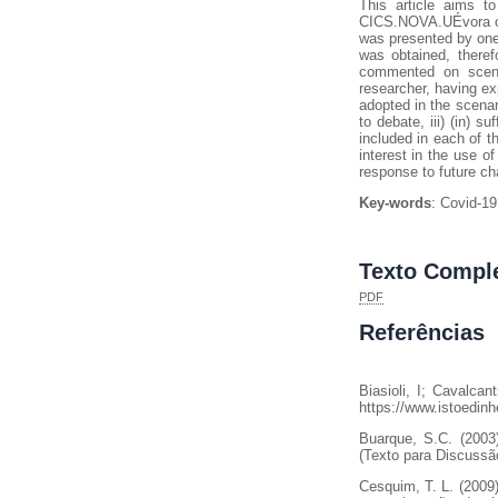
This article aims to
CICS.NOVA.UÉvora on 
was presented by one 
was obtained, theref
commented on scena
researcher, having exp
adopted in the scenari
to debate, iii) (in) 
included in each of t
interest in the use o
response to future ch
Key-words
: Covid-19
Texto Compl
PDF
Referências
Biasioli, I; Cavalca
https://www.istoedinh
Buarque, S.C. (2003
(Texto para Discussão
Cesquim, T. L. (2009