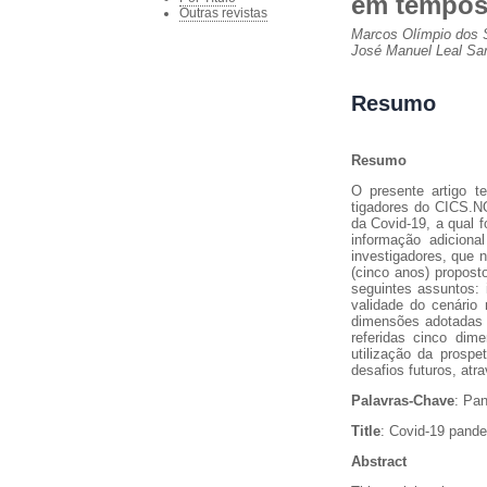
em tempos
Outras revistas
Marcos Olímpio dos S
José Manuel Leal Sa
Resumo
Resumo
O presente artigo t
tigadores do CICS.N
da Covid-19, a qual 
informação adiciona
investigadores, que 
(cinco anos) proposto
seguintes assuntos: i
validade do cenário 
dimensões adotadas 
referidas cinco dim
utilização da prosp
desafios futuros, at
Palavras-Chave
: Pan
Title
: Covid-19 pande
Abstract