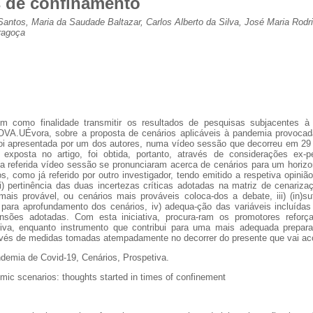
 de confinamento
antos, Maria da Saudade Baltazar, Carlos Alberto da Silva, José Maria Rodri
ragoça
em como finalidade transmitir os resultados de pesquisas subjacentes à 
OVA.UÉvora, sobre a proposta de cenários aplicáveis à pandemia provocad
foi apresentada por um dos autores, numa vídeo sessão que decorreu em 29 
l exposta no artigo, foi obtida, portanto, através de considerações ex-p
na referida vídeo sessão se pronunciaram acerca de cenários para um horiz
s, como já referido por outro investigador, tendo emitido a respetiva opini
) pertinência das duas incertezas críticas adotadas na matriz de cenarizaçã
mais provável, ou cenários mais prováveis coloca-dos a debate, iii) (in)su
para aprofundamento dos cenários, iv) adequa-ção das variáveis incluíd
ensões adotadas. Com esta iniciativa, procura-ram os promotores reforça
etiva, enquanto instrumento que contribui para uma mais adequada prepar
ravés de medidas tomadas atempadamente no decorrer do presente que vai ac
demia de Covid-19, Cenários, Prospetiva.
mic scenarios: thoughts started in times of confinement