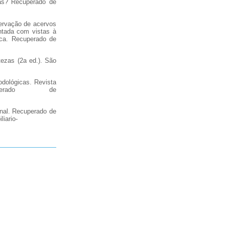
sas? Recuperado de
servação de acervos
entada com vistas à
uca. Recuperado de
tezas (2a ed.). São
odológicas. Revista
erado de
onal. Recuperado de
iario-