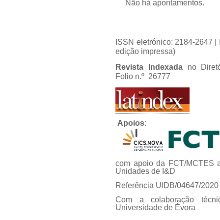
Não há apontamentos.
ISSN eletrónico: 2184-2647 
edição impressa)
Revista Indexada
no Diret
Folio n.º 26777
Apoios
:
com apoio da FCT/MCTES at
Unidades de I&D
Referência UIDB/04647/2020
Com a colaboração técni
Universidade de Évora