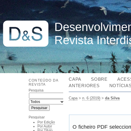
Desenvolvimen
Revista Interd
CAPA
SOBRE
ACES
CONTEÚDO DA
REVISTA
ANTERIORES
NOTÍCIA
Pesquisa
Capa
>
n. 6 (2019)
>
da Silva
Pesquisar
Por Edição
O ficheiro PDF seleccio
Por Autor
Por Título