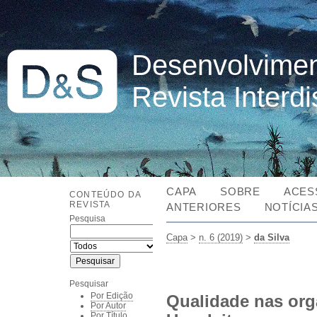
Desenvolvimen
Revista Interd
CAPA
SOBRE
ACES
CONTEÚDO DA
REVISTA
ANTERIORES
NOTÍCIA
Pesquisa
Capa
>
n. 6 (2019)
>
da Silva
Pesquisar
Por Edição
Qualidade nas org
Por Autor
Por Título