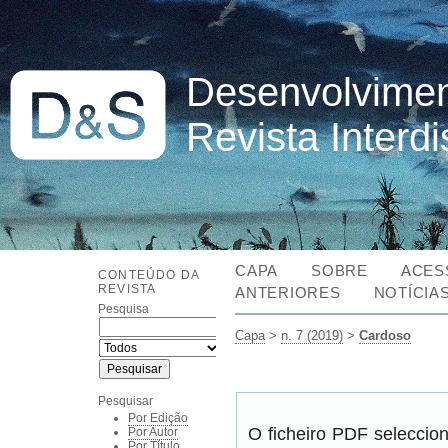
Desenvolvimen
Revista Interd
CAPA
SOBRE
ACES
CONTEÚDO DA
REVISTA
ANTERIORES
NOTÍCIA
Pesquisa
Capa
>
n. 7 (2019)
>
Cardoso
Pesquisar
Por Edição
O ficheiro PDF seleccio
Por Autor
Por Título