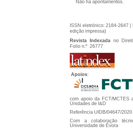
Não há apontamentos.
ISSN eletrónico: 2184-2647 
edição impressa)
Revista Indexada
no Diret
Folio n.º 26777
Apoios
:
com apoio da FCT/MCTES at
Unidades de I&D
Referência UIDB/04647/2020
Com a colaboração técni
Universidade de Évora