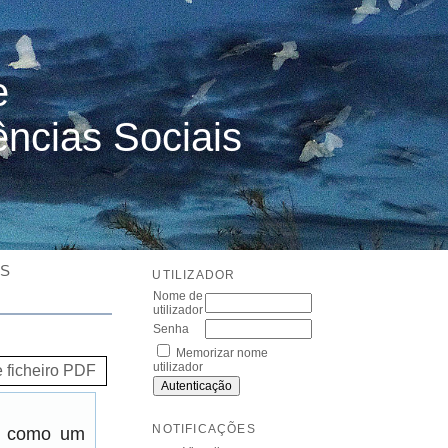
e
ências Sociais
ES
UTILIZADOR
Nome de
utilizador
Senha
Memorizar nome
utilizador
e ficheiro PDF
NOTIFICAÇÕES
er como um