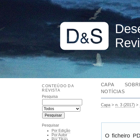
Dese
Revi
CAPA
SOBR
CONTEÚDO DA
REVISTA
NOTÍCIAS
Pesquisa
Capa
>
n. 3 (2017)
>
Pesquisar
Por Edição
O ficheiro P
Por Autor
Por Título