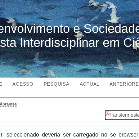
nvolvimento e Sociedad
sta Interdisciplinar em Ci
E
ACESSO
PESQUISA
ACTUAL
ANTERIOR
Abrantes
Transferir est
DF seleccionado deveria ser carregado no se brows