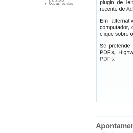
plugin de le
Outras revistas
recente de
Ad
Em alternati
computador, 
clique sobre o
Se pretende 
PDF's, Highw
PDF's
.
Apontame