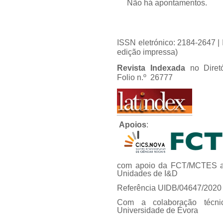
Não há apontamentos.
ISSN eletrónico: 2184-2647 
edição impressa)
Revista Indexada
no Diret
Folio n.º 26777
Apoios
:
com apoio da FCT/MCTES at
Unidades de I&D
Referência UIDB/04647/2020
Com a colaboração técni
Universidade de Évora