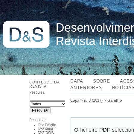
Desenvolvimen
Revista Interd
CAPA
SOBRE
ACES
CONTEÚDO DA
REVISTA
ANTERIORES
NOTÍCIA
Pesquisa
Capa
>
n. 3 (2017)
>
Ganilho
Pesquisar
Por Edição
O ficheiro PDF seleccio
Por Autor
Por Título