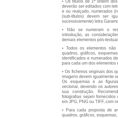
• Os títulos de 1ª ordem dos
deverão ser editados com let
e ou realçado, numerados (n
(sub-títulos) devem ser ig
sucessivamente) letra Garamo
• Não se numeram o resum
introdução, as considerações
demais elementos pós-textuai
• Todos os elementos não 
quadros, gráficos, esquemas,
identificados e numerados d
para cada um dos elementos re
• Os ficheiros originais dos 
imagens devem igualmente ser
Os esquemas e as figuras
vectorial, devendo os autore
sua construção. Recomen
fotografias sejam fornecidos
em JPG, PNG ou TIFF, com no
• Para cada proposta de a
quadros, gráficos, esquemas, 