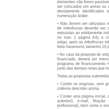
elementos não forem passívei
ser colocados em anexo ou ap
devidamente identificados
numeração árabe.
• Não devem ser utilizadas n
de referências deverão ser c
reduzidas ao estritamente in
no max. 1 página A4), e co
artigo, após as referências b
letra
Garamond
, tamanho 10 p
• No caso da proposta de arti
financiado, deverá ser menc
programa de financiamento nu
junto das demais notas que h
Todas as propostas submetida
• Conter os originais, sem g
critérios descritos acima.
• Conter uma página inicial, c
autor(es), e-mail, filiaçã
profissional), bem como o en