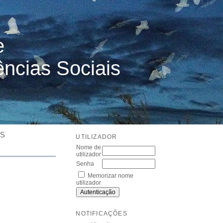
e
ências Sociais
ES
UTILIZADOR
Nome de
utilizador
Senha
Memorizar nome
utilizador
NOTIFICAÇÕES