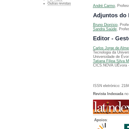
Outras revistas
André Carmo
, Profes
Adjuntos do 
Bruno Dionísio
, Prof
Sandra Saúde
, Profe
Editor - Gest
Carlos Jorge de Alme
Tecnologia da Univers
Universidade de Évor
Tatiana Filipa Silva 
CICS.NOVA.UÉvora - C
ISSN eletrónico: 218
Revista Indexada
no 
Apoios
: