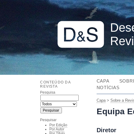
Dese
Revi
CAPA
SOBR
CONTEÚDO DA
REVISTA
NOTÍCIAS
Pesquisa
Capa
>
Sobre a Revi
Equipa Ed
Pesquisar
Por Edição
Diretor
Por Autor
Por Título