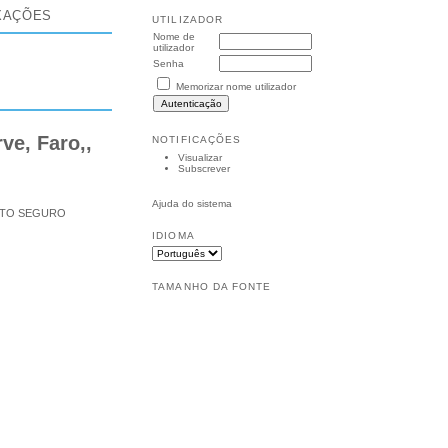
XAÇÕES
UTILIZADOR
Nome de
utilizador
Senha
Memorizar nome utilizador
ve, Faro,,
NOTIFICAÇÕES
Visualizar
Subscrever
Ajuda do sistema
RTO SEGURO
IDIOMA
TAMANHO DA FONTE