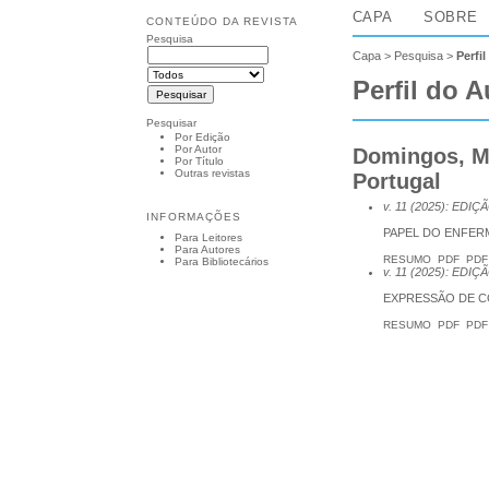
CAPA
SOBRE
CONTEÚDO DA REVISTA
Pesquisa
Capa
>
Pesquisa
>
Perfi
Perfil do A
Pesquisar
Por Edição
Por Autor
Domingos, Mó
Por Título
Outras revistas
Portugal
v. 11 (2025): EDI
INFORMAÇÕES
PAPEL DO ENFER
Para Leitores
Para Autores
RESUMO
PDF
PDF
Para Bibliotecários
v. 11 (2025): EDI
EXPRESSÃO DE C
RESUMO
PDF
PDF