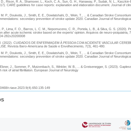
D., Rison, R. A., Shamseer, L., Koch, C. A., Sun, G. H., Hanaway, P., Sudak, N. L., Kaszkin-
017). CARE guidelines for case reports: explanation and elaboration document. Journal of clin
 M. P., Douketis, J., Smith, E. E., Dowlatshahi, D., Wein, T., ... & Canadian Stroke Consortiu
mmendations: secondary prevention of stroke update 2020. Canadian Journal of Neurological
. P., Lima, F. O., Barros, L. C. M., Nepomuceno, C. R., Portela, L. B., & Silva, G. S. (2020). P
n after acute ischemic stroke based on the experts' opinion. Arquivos de neuro-psiquiatria, 
0004-282x20200008
eira, M. (2022). CUIDADOS DE ENFERMAGEM À PESSOA COM ACIDENTE VASCULAR CERE
 Revista Ibero-Americana de Saúde e Envelhecimento, 7(3), 461-480.
 M. P., Douketis, J., Smith, E. E., Dowlatshahi, D., Wein, T., ... & Canadian Stroke Consortiu
mmendations: secondary prevention of stroke update 2020. Canadian Journal of Neurological
, Ebner, J., Sommer, P., Mutzenbach, S., Winkler, W. B., ... & Greisenegger, S. (2023). Gaple
h risk of atrial fibrillation. European Journal of Neurology
.60468/r.riase.2023.9(4).650.135-149
os
.