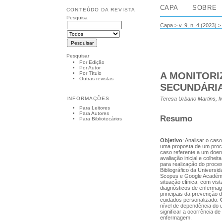
CAPA
SOBRE
CONTEÚDO DA REVISTA
Pesquisa
Capa
>
v. 9, n. 4 (2023)
Pesquisar
Por Edição
Por Autor
A MONITORI
Por Título
Outras revistas
SECUNDÁRIA
INFORMAÇÕES
Teresa Urbano Martins, M
Para Leitores
Para Autores
Resumo
Para Bibliotecários
Objetivo
: Analisar o cas
uma proposta de um proce
caso referente a um doen
avaliação inicial e colhe
para realização do proce
Bibliográfico da Univers
Scopus e Google Académic
situação clínica, com vis
diagnósticos de enfermag
principais da prevenção 
cuidados personalizado.
nível de dependência do u
significar a ocorrência d
enfermagem.