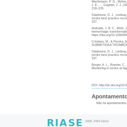
Werthmann, P. G., Moher, 
J. E., … Gagnier, J. J. (2
218–235.
Gladstone, D. J., Lindsay,
stroke best practice reco
337.
Andrade, J. B. C., Mohr, J
hemorrhagic transformatio
https://doi.org/10.1590/
Cristiano, M., & Per
SUBMETIDA A TROMBÓLISE.
Gladstone, D. J., Lindsay,
stroke best practice reco
337.
Burger, A. L., Roesler, C.
Monitoring in stroke at hig
DOI:
http://dx.doi.org/10
Apontament
Não há apontamentos