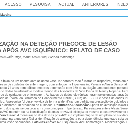
ACESSO
PESQUISA
ACTUAL
ANTERIORES
INDE
>
Martins
ZAÇÃO NA DETEÇÃO PRECOCE DE LESÃO
 APÓS AVC ISQUÉMICO: RELATO DE CASO
aria João Trigo, Isabel Maria Bico, Susana Mendonça
o clínico de um doente com acidente vascular cerebral face à literatura disponível, tendo em
sso de cuidados de enfermagem, com enfoque na Hipertensão, Parésia e Afasia Sensorial
te de 74 anos com défices motores e confusão com 16h de evolução, antecedentes pessoai
ita de dados foi utilizado o modelo teórico das Atividades de Vida Diária de Nancy Roper & Ti
sso de cuidados de enfermagem. As bases de dados eletrónicas foram selecionadas através 
idade de Évora, da Biblioteca de Conhecimento Online (B-On) da EBSCO e bases de dados 
o. A pesquisa foi desenvolvida de forma a identificar um padrão na prestação de cuidados 
ta a elaborar um processo de cuidados.
Resultados/Discussão
: A partir da avaliação inicial
em, dos quais se destacaram como principais: Hipertensão, Paresia presente e Afasia Sens
de AVC mantém-se na identificação da mais provável etiologia do mesmo e desenvolvimento 
Conclusão:
A mensuração dos défices pós-AVC e a implementação de um plano de atividade
tente, para que seja fácil a identificação de alterações a esta dependência, que caso seja 
e uma lesão secundária.
Palavras-chave:
AVC isquémico; AVC hemorrágico; Monitorização; 