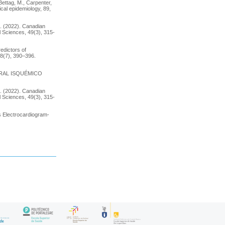
Bettag, M., Carpenter,
ical epidemiology, 89,
m. (2022). Canadian
 Sciences, 49(3), 315-
redictors of
78(7), 390–396.
BRAL ISQUÉMICO
m. (2022). Canadian
 Sciences, 49(3), 315-
ss Electrocardiogram‐