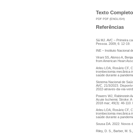
Texto Completo
PDF
PDF (ENGLISH)
Referências
Sá MJ. AVC – Primeira ca
Pessoa. 2009; 6: 12-19.
INE – Instituto Nacional d
Virani SS, Alonso A, Benj
from American Heart Asso
Arleu LOA, Rosário CF, C
trombectomia mecânica ime
saúde durante a pandemia d
Sistema Nacional de Saú
AVC. 21/3/2023. Disponív
2022-atraves-da-via-verd
Powers WJ, Rabinstein AA
Acute Ischemic Stroke: A 
2018 mar; 49(3): 46-110.
Arleu LOA, Rosário CF, C
trombectomia mecânica ime
saúde durante a pandemia d
Sousa DA. 2022: Novos de
Riley, D. S., Barber, M. S.