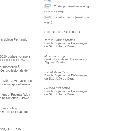
Enviar por email este artigo
(Autenticação exigida)
E-mail ao autor
(Autenticação
exigida)
SOBRE OS AUTORES
iversidade Fernando
Teresa Urbano Martins
Escola Superior de Enfermagem
de São João de Deus
Maria João Trigo
2020 update: A report
Centro Hospitalar Universitário do
.0000000000000757.
Algarve, Portimão
co submetido à
 Os profissionais de
Isabel Maria Bico
Escola Superior de Enfermagem
de São João de Deus
ravés da Via Verde de
-doentes-por-dia-em-
Susana Mendonça
Escola Superior de Enfermagem
ent of Patients With
de São João de Deus
 Association. Stroke.
co submetido à
 Os profissionais de
.
tman, D. G., Sox, H.,