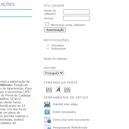
XAÇÕES
UTILIZADOR
Nome de
utilizador
Senha
Memorizar nome utilizador
NOTIFICAÇÕES
Visualizar
Subscrever
Ajuda do sistema
IDIOMA
 conta a elaboração de
TAMANHO DA FONTE
.
Método:
Estudo de
s de hipertensão. Para
erney e taxonomia CIPE
do Portal do Catálogo
FERRAMENTAS DE ARTIGO
PubMed, SCieLO,
ao utente nesta
Imprimir este artigo
 identificaram-se 14
orial. Um dos focos
Exibir metadados
de um plano de
s permite registar o
aumentada, poderá
Como citar este documento
Cuidados de
Pesquisando Referências