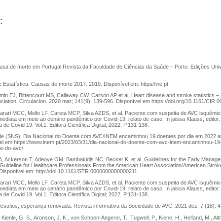
:
usa de morte em Portugal.Revista da Faculdade de Ciências da Saúde – Porto: Edições Un
e Estatística. Causas de morte 2017. 2019. Disponível em: https//ine.pt
amin EJ, Bittencourt MS, Callaway CW, Carson AP et al. Heart disease and stroke statistics – 
ciation. Circulacion. 2020 mar; 141(9): 139-596. Disponível em https://doi.org/10.1161/CIR
arari MCC, Mello LF, Careta MCP, Silva AZDS, et al. Paciente com suspeita de AVC isquêmi
diata em meio ao cenário pandêmico por Covid-19: relato de caso. In jaissa Klauss, editor.
e Covid 19. Vol.1. Editora Científica Digital; 2022. P.131-138.
de (SNS). Dia Nacional do Doente com AVC/INEM encaminhou 19 doentes por dia em 2022 at
el em https://www.inem.pt/2023/03/31/dia-nacional-do-doente-com-avc-inem-encaminhou-19
e-do-avc/
, Ackerson T, Adeoye OM, Bambakidis NC, Becker K, et al. Guidelines for the Early Managem
Guideline for Healthcare Professionals From the American Heart Association/American Stroke
 Disponível em: http://doi:10.1161/STR.0000000000000211.
arari MCC, Mello LF, Careta MCP, Silva AZDS, et al. Paciente com suspeita de AVC isquêmi
diata em meio ao cenário pandêmico por Covid-19: relato de caso. In jaissa Klauss, editor.
e Covid 19. Vol.1. Editora Científica Digital; 2022. P.131-138.
safios, esperança renovada. Revista informativa da Sociedade de AVC. 2021 dez; 7 (18): 4
, Kienle, G. S., Aronson, J. K., von Schoen-Angerer, T., Tugwell, P., Kiene, H., Helfand, M., Al