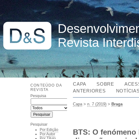
Desenvolvimen
Revista Interd
CAPA
SOBRE
ACES
CONTEÚDO DA
REVISTA
ANTERIORES
NOTÍCIA
Pesquisa
Capa
>
n. 7 (2019)
>
Braga
Pesquisar
Por Edição
BTS: O fenómeno 
Por Autor
Por Título