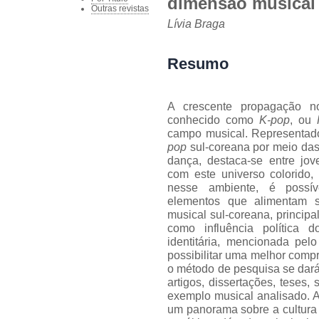
dimensão musical
Outras revistas
Lívia Braga
Resumo
A crescente propagação no
conhecido como
K-pop
, ou
campo musical. Representado 
pop
sul-coreana por meio das 
dança, destaca-se entre jov
com este universo colorido,
nesse ambiente, é possív
elementos que alimentam s
musical sul-coreana, princip
como influência política 
identitária, mencionada pe
possibilitar uma melhor comp
o método de pesquisa se dará 
artigos, dissertações, teses,
exemplo musical analisado. A p
um panorama sobre a cultura