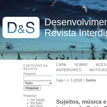
Desenvolvimen
Revista Interd
CAPA
SOBRE
ACES
CONTEÚDO DA
REVISTA
ANTERIORES
NOTÍCIA
Pesquisa
Capa
>
n. 5 (2018)
>
Santos
Pesquisar
Por Edição
Sujeitos, música e
Por Autor
Por Título