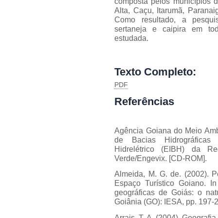
composta pelos municípios d
Alta, Caçu, Itarumã, Paranai
Como resultado, a pesqui
sertaneja e caipira em to
estudada.
Texto Completo:
PDF
Referências
Agência Goiana do Meio Ambi
de Bacias Hidrográficas
Hidrelétrico (EIBH) da R
Verde/Engevix. [CD-ROM].
Almeida, M. G. de. (2002). P
Espaço Turístico Goiano. I
geográficas de Goiás: o nat
Goiânia (GO): IESA, pp. 197-
Arrais, T. A. (2004). Geograf