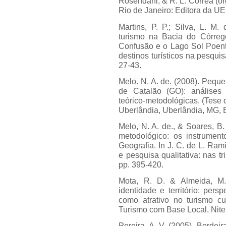
Rosendahl, & R. L. Corrêa (or
Rio de Janeiro: Editora da U
Martins, P. P.; Silva, L. M.
turismo na Bacia do Córreg
Confusão e o Lago Sol Poente
destinos turísticos na pesqui
27-43.
Melo. N. A. de. (2008). Pequ
de Catalão (GO): análises
teórico-metodológicas. (Tese
Uberlândia, Uberlândia, MG, B
Melo, N. A. de., & Soares, B
metodológico: os instrumen
Geografia. In J. C. de L. Rami
e pesquisa qualitativa: nas tr
pp. 395-420.
Mota, R. D. & Almeida, M. G
identidade e território: per
como atrativo no turismo cu
Turismo com Base Local, Niteró
Pereira, A. V. (2005). Bordei