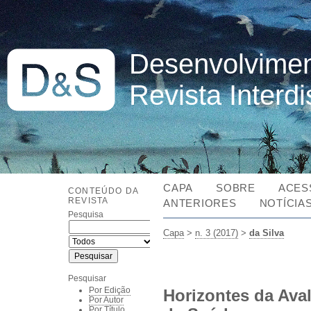
Desenvolvimen
Revista Interd
CAPA
SOBRE
ACES
CONTEÚDO DA
REVISTA
ANTERIORES
NOTÍCIA
Pesquisa
Capa
>
n. 3 (2017)
>
da Silva
Pesquisar
Por Edição
Horizontes da Ava
Por Autor
Por Título