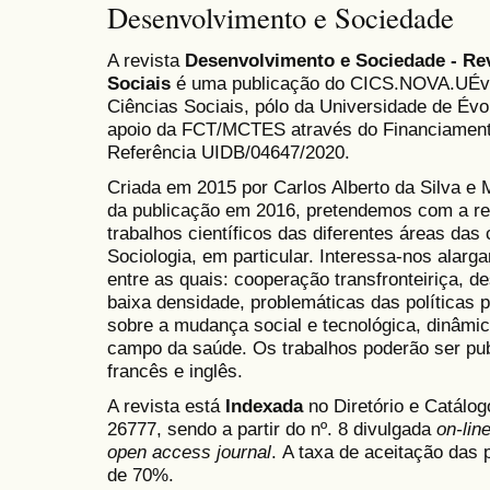
Desenvolvimento e Sociedade
A revista
Desenvolvimento e Sociedade - Revi
Sociais
é uma publicação do CICS.NOVA.UÉvora
Ciências Sociais, pólo da Universidade de Évo
apoio da FCT/MCTES através do Financiamento
Referência UIDB/04647/2020.
Criada em 2015 por Carlos Alberto da Silva e 
da publicação em 2016, pretendemos com a revi
trabalhos científicos das diferentes áreas das 
Sociologia, em particular. Interessa-nos alarga
entre as quais: cooperação transfronteiriça, d
baixa densidade, problemáticas das políticas p
sobre a mudança social e tecnológica, dinâmic
campo da saúde. Os trabalhos poderão ser pu
francês e inglês.
A revista está
Indexada
no Diretório e Catálo
26777, sendo
a partir do nº. 8 divulgada
on-lin
open access journal
. A taxa de aceitação das 
de 70%.